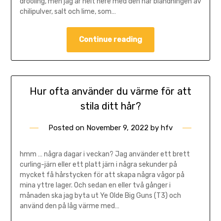
drooling, men jag är helt nere med den här blandningen av
chilipulver, salt och lime, som…
Continue reading
Hur ofta använder du värme för att
stila ditt hår?
Posted on
November 9, 2022
by
hfv
hmm … några dagar i veckan? Jag använder ett brett
curling-järn eller ett platt järn i några sekunder på
mycket få hårstycken för att skapa några vågor på
mina yttre lager. Och sedan en eller två gånger i
månaden ska jag byta ut Ye Olde Big Guns (T3) och
använd den på låg värme med…