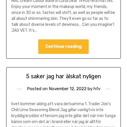
MAC cream Colour Base in Luna Dear 1990s-era mattes,
Enjoy your moment in the makeup world, my friends,
since in 30 or so, tastes will shift, as well as people will be
all about shimmering skin. They’ll even go so far as to
talk about diverse levels of dewiness… Can you imagine?
JAG VET. It’s…
Continue reading
5 saker jag har älskat nyligen
Posted on
November 12, 2022
by
hfv
livet kommer aldrig att vara detsamma 1. Trader Joe’s
Chili Lime Seasoning Blend Jag gillar vanligtvis inte
kryddig kryddor eftersom jag inte gillar det när min tunga
känns som om det är i brand eller när jag är alltför