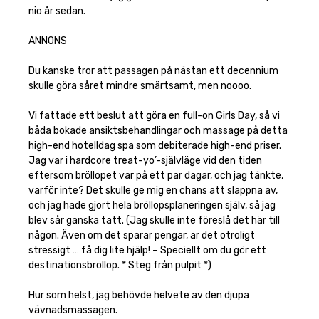
nio år sedan.
ANNONS
Du kanske tror att passagen på nästan ett decennium
skulle göra såret mindre smärtsamt, men noooo.
Vi fattade ett beslut att göra en full-on Girls Day, så vi
båda bokade ansiktsbehandlingar och massage på detta
high-end hotelldag spa som debiterade high-end priser.
Jag var i hardcore treat-yo’-självläge vid den tiden
eftersom bröllopet var på ett par dagar, och jag tänkte,
varför inte? Det skulle ge mig en chans att slappna av,
och jag hade gjort hela bröllopsplaneringen själv, så jag
blev sår ganska tätt. (Jag skulle inte föreslå det här till
någon. Även om det sparar pengar, är det otroligt
stressigt … få dig lite hjälp! – Speciellt om du gör ett
destinationsbröllop. * Steg från pulpit *)
Hur som helst, jag behövde helvete av den djupa
vävnadsmassagen.