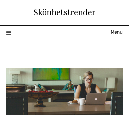
Skip
Skönhetstrender
to
content
Menu