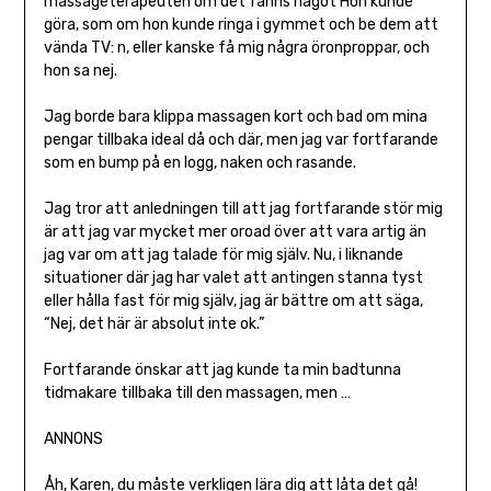
massageterapeuten om det fanns något Hon kunde
göra, som om hon kunde ringa i gymmet och be dem att
vända TV: n, eller kanske få mig några öronproppar, och
hon sa nej.
Jag borde bara klippa massagen kort och bad om mina
pengar tillbaka ideal då och där, men jag var fortfarande
som en bump på en logg, naken och rasande.
Jag tror att anledningen till att jag fortfarande stör mig
är att jag var mycket mer oroad över att vara artig än
jag var om att jag talade för mig själv. Nu, i liknande
situationer där jag har valet att antingen stanna tyst
eller hålla fast för mig själv, jag är bättre om att säga,
“Nej, det här är absolut inte ok.”
Fortfarande önskar att jag kunde ta min badtunna
tidmakare tillbaka till den massagen, men …
ANNONS
Åh, Karen, du måste verkligen lära dig att låta det gå!