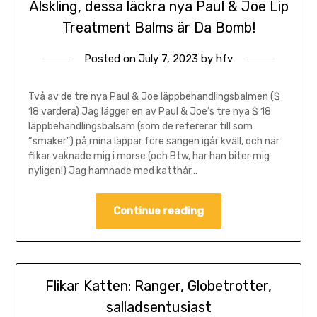
Älskling, dessa läckra nya Paul & Joe Lip
Treatment Balms är Da Bomb!
Posted on
July 7, 2023
by
hfv
Två av de tre nya Paul & Joe läppbehandlingsbalmen ($
18 vardera) Jag lägger en av Paul & Joe’s tre nya $ 18
läppbehandlingsbalsam (som de refererar till som
“smaker”) på mina läppar före sängen igår kväll, och när
flikar vaknade mig i morse (och Btw, har han biter mig
nyligen!) Jag hamnade med katthår…
Continue reading
Flikar Katten: Ranger, Globetrotter,
salladsentusiast