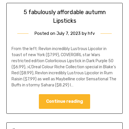
5 fabulously affordable autumn
Lipsticks
Posted on
July 7, 2023
by
hfv
From the left: Revlon incredibly Lustrous Lipcolor in
toast of new York ($7.99), COVERGIRL star Wars
restricted edition Colorlicious Lipstick in Dark Purple 50
($6.99), >L’Oreal Colour Riche Collection special in Blake’s
Red ($8.99), Revlon incredibly Lustrous Lipcolor in Rum
Raisin ($7.99) as well as Maybelline color Sensational The
Buffs in stormy Sahara ($8.29) I…
Continue reading