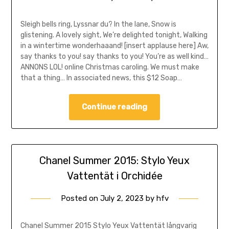
Sleigh bells ring, Lyssnar du? In the lane, Snow is
glistening. A lovely sight, We’re delighted tonight, Walking
in a wintertime wonderhaaand! [insert applause here] Aw,
say thanks to you! say thanks to you! You’re as well kind…
ANNONS LOL! online Christmas caroling. We must make
that a thing… In associated news, this $12 Soap…
Continue reading
Chanel Summer 2015: Stylo Yeux
Vattentät i Orchidée
Posted on
July 2, 2023
by
hfv
Chanel Summer 2015 Stylo Yeux Vattentät långvarig