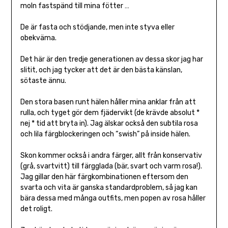
moln fastspänd till mina fötter …
De är fasta och stödjande, men inte styva eller
obekväma.
Det här är den tredje generationen av dessa skor jag har
slitit, och jag tycker att det är den bästa känslan,
sötaste ännu.
Den stora basen runt hälen håller mina anklar från att
rulla, och tyget gör dem fjädervikt (de krävde absolut *
nej * tid att bryta in). Jag älskar också den subtila rosa
och lila färgblockeringen och “swish” på inside hälen.
Skon kommer också i andra färger, allt från konservativ
(grå, svartvitt) till färgglada (bär, svart och varm rosa!).
Jag gillar den här färgkombinationen eftersom den
svarta och vita är ganska standardproblem, så jag kan
bära dessa med många outfits, men popen av rosa håller
det roligt.