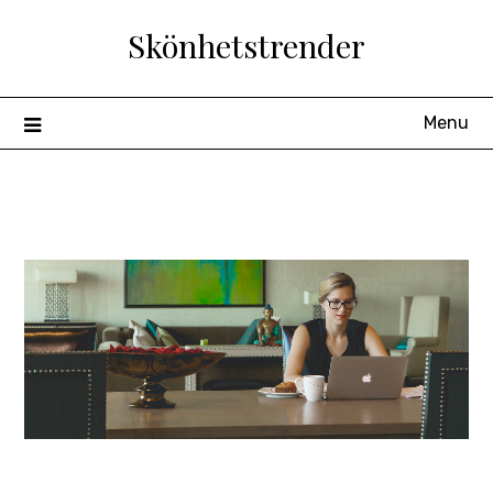
Skip
Skönhetstrender
to
content
Menu