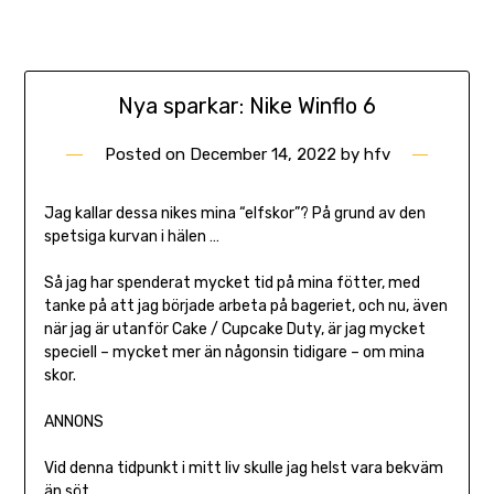
Nya sparkar: Nike Winflo 6
Posted on
December 14, 2022
by
hfv
Jag kallar dessa nikes mina “elfskor”? På grund av den
spetsiga kurvan i hälen …
Så jag har spenderat mycket tid på mina fötter, med
tanke på att jag började arbeta på bageriet, och nu, även
när jag är utanför Cake / Cupcake Duty, är jag mycket
speciell – mycket mer än någonsin tidigare – om mina
skor.
ANNONS
Vid denna tidpunkt i mitt liv skulle jag helst vara bekväm
än söt …