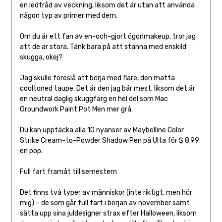
en ledtråd av veckning, liksom det är utan att använda
någon typ av primer med dem.
Om du är ett fan av en-och-gjort ögonmakeup, tror jag
att de är stora. Tänk bara på att stanna med enskild
skugga, okej?
Jag skulle föreslå att börja med flare, den matta
cooltoned taupe. Det är den jag bär mest, liksom det är
en neutral daglig skuggfärg en hel del som Mac
Groundwork Paint Pot Men mer grå.
Du kan upptäcka alla 10 nyanser av Maybelline Color
Strike Cream-to-Powder Shadow Pen på Ulta för $ 8.99
en pop.
Full fart framåt till semestern
Det finns två typer av människor (inte riktigt, men hör
mig) – de som går full fart i början av november samt
sätta upp sina juldesigner strax efter Halloween, liksom