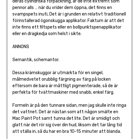
deras cylindriska förpackning, är de inte extremt som
pennor alls … när du vrider dem öppna, det finns en
svampspets inuti, Det är i grunden en relativt traditionell
förinstallerad ögonskugga applikator. Faktum är att det
inte finns ett filtspets eller en bollpunktspenapplikator
eller en dragkedja som helst i sikte.
ANNONS
Semantik, schemantor.
Dessa krämskuggor är utmärkta för en singel,
målmedvetet orubblig färgning av färg på locken
eftersom de bara är måttligt pigmenterade, så de är
perfekta för tvättmaskiner med snabb, enkel färg.
Formeln är på den tunnare sidan, men jag skulle inte ringa
det vattnet. Det är nästan som att någon smälte en
Mac Paint Pot samt tunna det lite. Det är smidigt och
glatt när det rör sig över din hud, liksom det tar lång tid
att ställa in, så du har en bra 10-15 minuter att blanda.