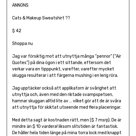
ANNONS
Cats & Makeup Sweatshirt ??
$ 42
Shoppa nu
Jag var försiktig mot att utnyttja många “pennor” (“Air
Quotes”) på dina ögon i ett sittande, eftersom det
verkar vara en tipppunkt, varefter, varefter mycket
skugga resulterar i att färgerna mushing i en lerig röra.
Jag upptäcker också att applikatorn är svårighet att
utnyttja och, även med den riktade svampspetsen,
hamnar skuggan alltid lite av … vilket gör att de är svåra
att utnyttja för skiktat utseende med flera placeringar.
Med detta sagt är kostnaden rätt, men ($ 7 msrp). De är
mindre än $ 10 vardera! liksom slitstiden är fantastisk.
De håller hela tiden länge på mina torra lock med knappt