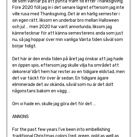
de som väntar på att pynta fram till efter Thanksgiving.
Före 2020 föll jag in i det senare lägret eftersom jag inte
ville rusa med Thanksgiving. Det är en härlig semester i
sin egen rätt, liksom en underbar bro mellan Halloween
och jul … men 2020 har varit annorlunda, liksom jag
kännetecknar för att känna semesterens anda som just
nu, så jag hoppar över min vanliga Vänta tiden såväl som
börjar tidigt.
Det här är den enda tiden på året jag önskar att jag hade
en öppen spis, eftersom jag skulle vilja ha området att
dekorera! Vårt hem har rester av en tidigare eldstad, men
det var täckt för över år sedan. En tidigare ägare
eliminerade det av okända, såväl som nu är det dolt
någonstans bakom en vägg …
Om vi ​​hade en, skulle jag göra det för det …
ANNONS
For the past few years I’ve been into embellishing
traditional Christmas colors (red, green, gold as well as