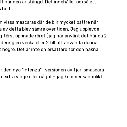
elt när den är stängd. Det innehåller också ett
 helt.
ån vissa mascaras där de blir mycket bättre när
da av detta blev sämre över tiden. Jag upplevde
g först öppnade röret (jag har använt det här ca 2
ering en vecka eller 2 till att använda denna
t högre. Det är inte en ersättare för den nakna
r den nya “Intenza” -versionen av fjärilsmascara
n extra vinge eller något – jag kommer sannolikt