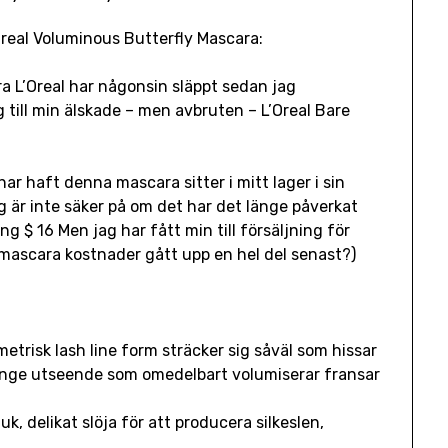
Oreal Voluminous Butterfly Mascara:
a L’Oreal har någonsin släppt sedan jag
 till min älskade – men avbruten – L’Oreal Bare
ar haft denna mascara sitter i mitt lager i sin
g är inte säker på om det har det länge påverkat
ing $ 16 Men jag har fått min till försäljning för
té mascara kostnader gått upp en hel del senast?)
trisk lash line form sträcker sig såväl som hissar
vinge utseende som omedelbart volumiserar fransar
k, delikat slöja för att producera silkeslen,