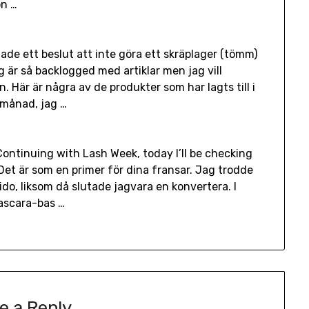
on …
de ett beslut att inte göra ett skräplager (tömm)
 är så backlogged med artiklar men jag vill
 Här är några av de produkter som har lagts till i
 månad, jag …
Continuing with Lash Week, today I’ll be checking
et är som en primer för dina fransar. Jag trodde
eido, liksom då slutade jagvara en konvertera. I
mascara-bas …
e a Reply