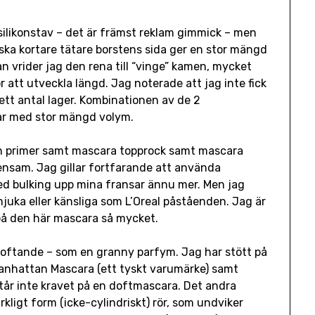
 silikonstav – det är främst reklam gimmick – men
inska kortare tätare borstens sida ger en stor mängd
n vrider jag den rena till “vinge” kamen, mycket
 att utveckla längd. Jag noterade att jag inte fick
ett antal lager. Kombinationen av de 2
sar med stor mängd volym.
sh primer samt mascara topprock samt mascara
nsam. Jag gillar fortfarande att använda
med bulking upp mina fransar ännu mer. Men jag
mjuka eller känsliga som L’Oreal påståenden. Jag är
på den här mascara så mycket.
doftande – som en granny parfym. Jag har stött på
Manhattan Mascara (ett tyskt varumärke) samt
står inte kravet på en doftmascara. Det andra
kligt form (icke-cylindriskt) rör, som undviker