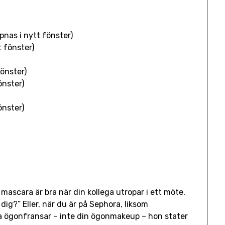
ppnas i nytt fönster)
t fönster)
fönster)
önster)
önster)
mascara är bra när din kollega utropar i ett möte,
ig?” Eller, när du är på Sephora, liksom
 ögonfransar – inte din ögonmakeup – hon stater