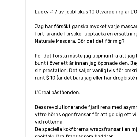
Lucky # 7 av jobbfokus 10 Utvärdering är L’
Jag har försökt ganska mycket varje mascar
fortfarande försöker upptäcka en ersättning
Naturale Mascara. Gör det det för mig?
För det första måste jag uppmuntra att jag h
bunt i över ett år innan jag öppnade den. Ja
sin prestation. Det säljer vanligtvis för omkr
runt $ 10 (är det bara jag eller har drogbis
L’Oreal påståenden:
Dess revolutionerande fjäril rena med asymme
yttre hörns ögonfransar för att ge dig ett 
vid rötterna.
De speciella kokfibrerna wrapsfransar i en mju
spektakulära fransar som fladdrar.