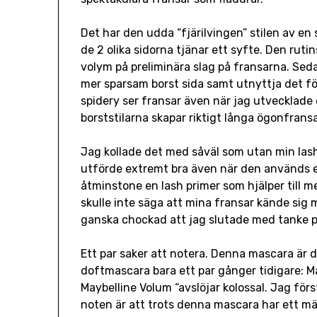
Det har den udda “fjärilvingen” stilen av en
de 2 olika sidorna tjänar ett syfte. Den rut
volym på preliminära slag på fransarna. Seda
mer sparsam borst sida samt utnyttja det för
spidery ser fransar även när jag utvecklade 
borststilarna skapar riktigt långa ögonfran
Jag kollade det med såväl som utan min la
utförde extremt bra även när den används e
åtminstone en lash primer som hjälper till 
skulle inte säga att mina fransar kände sig 
ganska chockad att jag slutade med tanke 
Ett par saker att notera. Denna mascara är 
doftmascara bara ett par gånger tidigare: 
Maybelline Volum “avslöjar kolossal. Jag för
noten är att trots denna mascara har ett mär