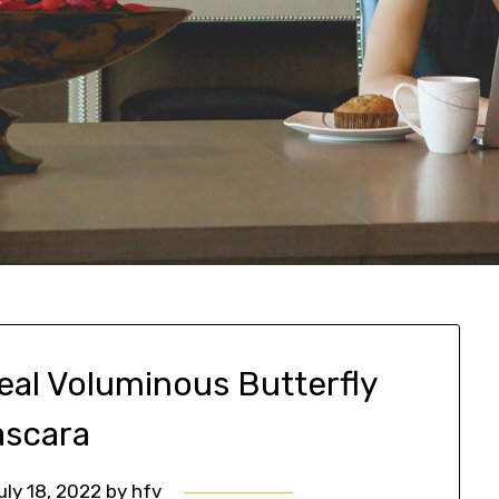
real Voluminous Butterfly
scara
uly 18, 2022
by
hfv