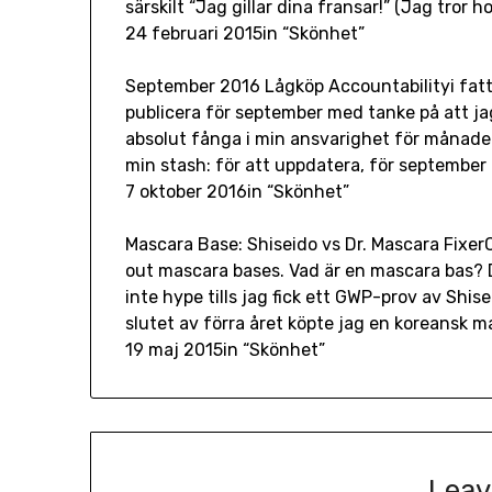
särskilt “Jag gillar dina fransar!” (Jag tror h
24 februari 2015in “Skönhet”
September 2016 Lågköp Accountabilityi fatta
publicera för september med tanke på att jag
absolut fånga i min ansvarighet för månaden.
min stash: för att uppdatera, för september
7 oktober 2016in “Skönhet”
Mascara Base: Shiseido vs Dr. Mascara Fixer
out mascara bases. Vad är en mascara bas? D
inte hype tills jag fick ett GWP-prov av Shis
slutet av förra året köpte jag en koreansk 
19 maj 2015in “Skönhet”
Leav